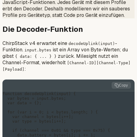
JavaScript-Funktionen
. Jedes Gerät mit diesem Profile
erbt den Decoder. Deshalb modellieren wir ein sauberes
Profile pro Gerätetyp, statt Code pro Gerät einzufügen.
Die Decoder-Funktion
ChirpStack v4 erwartet eine
-
decodeUplink(input)
Funktion.
ist ein Array von Byte-Werten; du
input.bytes
gibst
zurück. Milesight nutzt ein
{ data: { ... } }
Channel-Format, wiederholt
[Channel-ID][Channel-Type]
:
[Payload]
Copy
function decodeUplink(input) {

  var bytes = input.bytes;

  var data = {};

  for (var i = 0; i < bytes.length; ) {

    var channel = bytes[i++];

    var type = bytes[i++];

    if (channel === 0x01 && type === 0x75) {          /
      data.battery = bytes[i]; i += 1;
