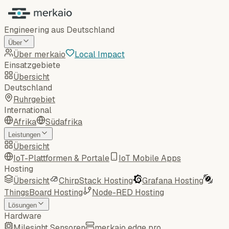
Engineering aus Deutschland
Über
Über merkaio
Local Impact
Einsatzgebiete
Übersicht
Deutschland
Ruhrgebiet
International
Afrika
Südafrika
Leistungen
Übersicht
IoT-Plattformen & Portale
IoT Mobile Apps
Hosting
Übersicht
ChirpStack Hosting
Grafana Hosting
ThingsBoard Hosting
Node-RED Hosting
Lösungen
Hardware
Milesight Sensoren
merkaio edge pro