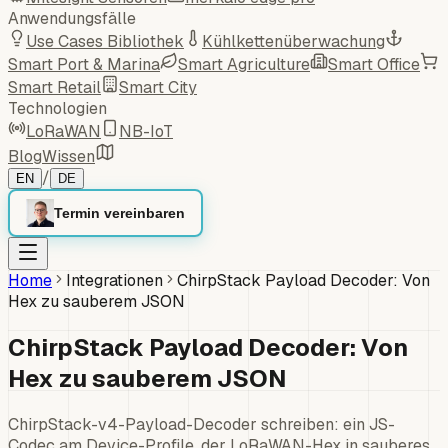
Anwendungsfälle
Use Cases Bibliothek
Kühlkettenüberwachung
Smart Port & Marina
Smart Agriculture
Smart Office
Smart Retail
Smart City
Technologien
LoRaWAN
NB-IoT
Blog
Wissen
/
EN
DE
Termin vereinbaren
Home
Integrationen
ChirpStack Payload Decoder: Von
Hex zu sauberem JSON
ChirpStack Payload Decoder: Von
Hex zu sauberem JSON
ChirpStack-v4-Payload-Decoder schreiben: ein JS-
Codec am Device-Profile, der LoRaWAN-Hex in sauberes