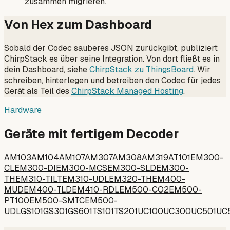
zusammen migrieren.
Von Hex zum Dashboard
Sobald der Codec sauberes JSON zurückgibt, publiziert
ChirpStack es über seine Integration. Von dort fließt es in
dein Dashboard, siehe
ChirpStack zu ThingsBoard
. Wir
schreiben, hinterlegen und betreiben den Codec für jedes
Gerät als Teil des
ChirpStack Managed Hosting
.
Hardware
Geräte mit fertigem Decoder
AM103
AM104
AM107
AM307
AM308
AM319
AT101
EM300-
CL
EM300-DI
EM300-MCS
EM300-SLD
EM300-
TH
EM310-TILT
EM310-UDL
EM320-TH
EM400-
MUD
EM400-TLD
EM410-RDL
EM500-CO2
EM500-
PT100
EM500-SMTC
EM500-
UDL
GS101
GS301
GS601
TS101
TS201
UC100
UC300
UC501
UC5