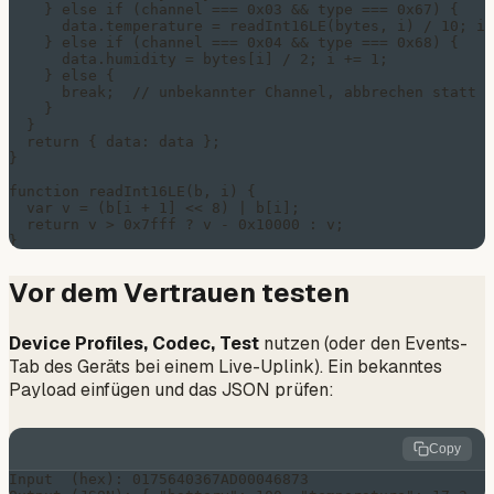
    } else if (channel === 0x03 && type === 0x67) {   /
      data.temperature = readInt16LE(bytes, i) / 10; i 
    } else if (channel === 0x04 && type === 0x68) {   /
      data.humidity = bytes[i] / 2; i += 1;

    } else {

      break;  // unbekannter Channel, abbrechen statt f
    }

  }

  return { data: data };

}

function readInt16LE(b, i) {

  var v = (b[i + 1] << 8) | b[i];

  return v > 0x7fff ? v - 0x10000 : v;

Vor dem Vertrauen testen
Device Profiles, Codec, Test
nutzen (oder den
Events
-
Tab des Geräts bei einem Live-Uplink). Ein bekanntes
Payload einfügen und das JSON prüfen:
Copy
Input  (hex): 0175640367AD00046873
