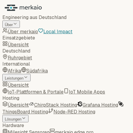
Engineering aus Deutschland
Über
Über merkaio
Local Impact
Einsatzgebiete
Übersicht
Deutschland
Ruhrgebiet
International
Afrika
Südafrika
Leistungen
Übersicht
IoT-Plattformen & Portale
IoT Mobile Apps
Hosting
Übersicht
ChirpStack Hosting
Grafana Hosting
ThingsBoard Hosting
Node-RED Hosting
Lösungen
Hardware
Milesight Sensoren
merkaio edge pro