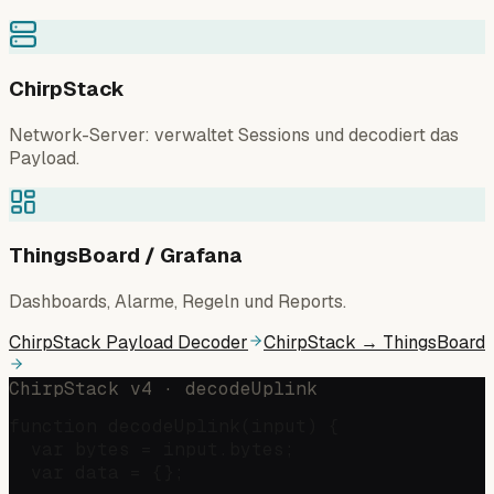
ChirpStack
Network-Server: verwaltet Sessions und decodiert das
Payload.
ThingsBoard / Grafana
Dashboards, Alarme, Regeln und Reports.
ChirpStack Payload Decoder
ChirpStack → ThingsBoard
ChirpStack v4 · decodeUplink
function decodeUplink(input) {

  var bytes = input.bytes;

  var data = {};
