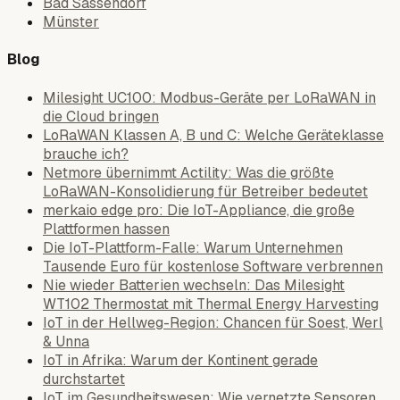
Bad Sassendorf
Münster
Blog
Milesight UC100: Modbus-Geräte per LoRaWAN in
die Cloud bringen
LoRaWAN Klassen A, B und C: Welche Geräteklasse
brauche ich?
Netmore übernimmt Actility: Was die größte
LoRaWAN-Konsolidierung für Betreiber bedeutet
merkaio edge pro: Die IoT-Appliance, die große
Plattformen hassen
Die IoT-Plattform-Falle: Warum Unternehmen
Tausende Euro für kostenlose Software verbrennen
Nie wieder Batterien wechseln: Das Milesight
WT102 Thermostat mit Thermal Energy Harvesting
IoT in der Hellweg-Region: Chancen für Soest, Werl
& Unna
IoT in Afrika: Warum der Kontinent gerade
durchstartet
IoT im Gesundheitswesen: Wie vernetzte Sensoren