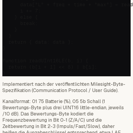
      data["L" + freq + time + "max"] = read
      i += 7;

    } else {

      break;

    }

  }

  return { data: data };

}

function readUInt16LE(b, i) {

  return (b[i + 1] << 8) | b[i];

Implementiert nach der veröffentlichten Milesight-Byte-
Spezifikation (Communication Protocol / User Guide).
Kanalformat: 01 75 Batterie (%), 05 5b Schall (1
Bewertungs-Byte plus drei UINT16 little-endian, jeweils
/10 dB). Das Bewertungs-Byte kodiert die
Frequenzbewertung in Bit 0-1 (Z/A/C) und die
Zeitbewertung in Bit 2-3 (Impuls/Fast/Slow), daher
heißen die Ausgabeschlüssel entsprechend, etwa LAF,