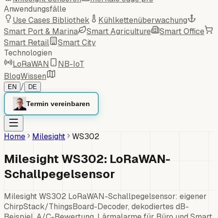
Anwendungsfälle
Use Cases Bibliothek
Kühlkettenüberwachung
Smart Port & Marina
Smart Agriculture
Smart Office
Smart Retail
Smart City
Technologien
LoRaWAN
NB-IoT
Blog
Wissen
/
EN
DE
Termin vereinbaren
Home
Milesight
WS302
Milesight WS302: LoRaWAN-
Schallpegelsensor
Milesight WS302 LoRaWAN-Schallpegelsensor: eigener
ChirpStack/ThingsBoard-Decoder, dekodiertes dB-
Beispiel, A/C-Bewertung, Lärmalarme für Büro und Smart