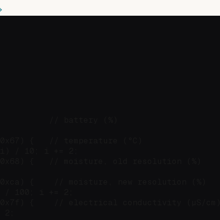
          // battery (%)

0x67) {   // temperature (°C)

i) / 10; i += 2;

0x68) {   // moisture, old resolution (%)

0xca) {    // moisture, new resolution (%)

 / 100; i += 2;

0x7f) {    // electrical conductivity (µS/cm)
 2;
