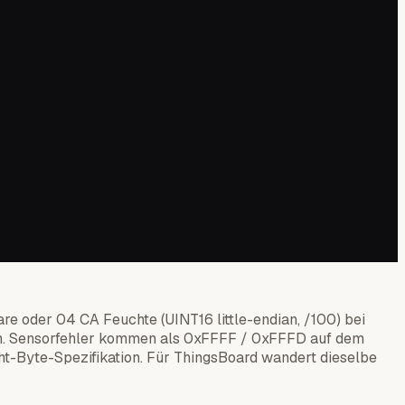
ware oder 04 CA Feuchte (UINT16 little-endian, /100) bei
ngen. Sensorfehler kommen als 0xFFFF / 0xFFFD auf dem
ght-Byte-Spezifikation. Für ThingsBoard wandert dieselbe