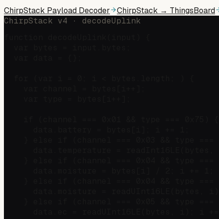
ChirpStack Payload Decoder
ChirpStack → ThingsBoard
ChirpStack v4 · decodeUplink
function decodeUplink(input) {

  var bytes = input.bytes;

  var data = {};

  for (var i = 0; i < bytes.length; ) {

    var channel = bytes[i++];

    var type = bytes[i++];

    if (channel === 0x01 && type === 0x75) {
      data.battery = bytes[i]; i += 1;

    } else if (channel === 0x03 && type === 
      data.temperature = readInt16LE(bytes, 
    } else if (channel === 0x04 && type === 
      data.moisture = bytes[i] / 2; i += 1;

    } else if (channel === 0x04 && type === 
      data.moisture = readUInt16LE(bytes, i)
    } else if (channel === 0x05 && type === 
      data.ec = readUInt16LE(bytes, i); i +=