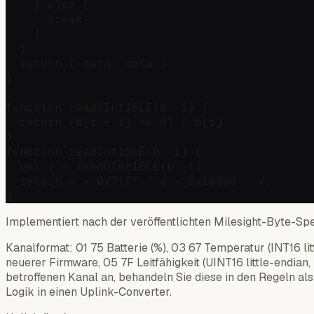
    } else {

      break;

    }

  }

  return { data: data };

}

function readUInt16LE(b, i) {

  return (b[i + 1] << 8) | b[i];

}

function readInt16LE(b, i) {

  var v = readUInt16LE(b, i);

  return v > 0x7fff ? v - 0x10000 : v;

Implementiert nach der veröffentlichten Milesight-Byte-Spe
Kanalformat: 01 75 Batterie (%), 03 67 Temperatur (INT16 li
neuerer Firmware, 05 7F Leitfähigkeit (UINT16 little-end
betroffenen Kanal an, behandeln Sie diese in den Regeln al
Logik in einen Uplink-Converter.