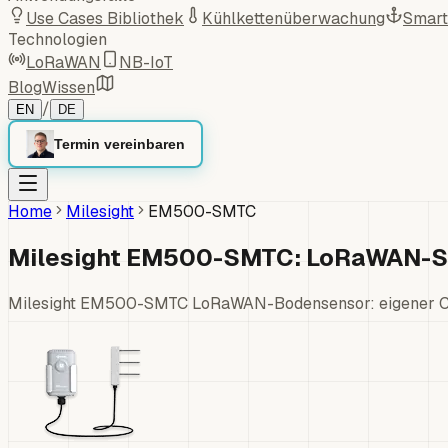
Use Cases Bibliothek
Kühlkettenüberwachung
Smart
Technologien
LoRaWAN
NB-IoT
Blog
Wissen
/
EN
DE
Termin vereinbaren
Home
Milesight
EM500-SMTC
Milesight EM500-SMTC: LoRaWAN-Se
Milesight EM500-SMTC LoRaWAN-Bodensensor: eigener Chi