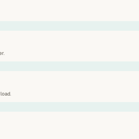
r.
load.