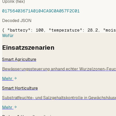
Uplink (hex)
01756403671A0104CA9C0A057F2C01
Decoded JSON
{ "battery": 100, "temperature": 28.2, "moi
Wofür
Einsatzszenarien
Smart Agriculture
Bewässerungssteuerung anhand echter Wurzelzonen-Feuch
Mehr
Smart Horticulture
Substratfeuchte- und Salzgehaltskontrolle in Gewächshäu
Mehr