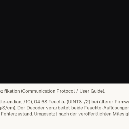
zifikation (Communication Protocol / User Guide).
ttle-endian, /10), 04 68 Feuchte (UINT8, /2) bei älterer Firm
ian, µS/cm). Der Decoder verarbeitet beide Feuchte-Auflösu
s Fehlerzustand. Umgesetzt nach der veröffentlichten Milesi