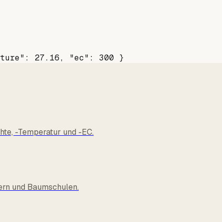
sture": 27.16, "ec": 300 }
te, -Temperatur und -EC.
sern und Baumschulen.