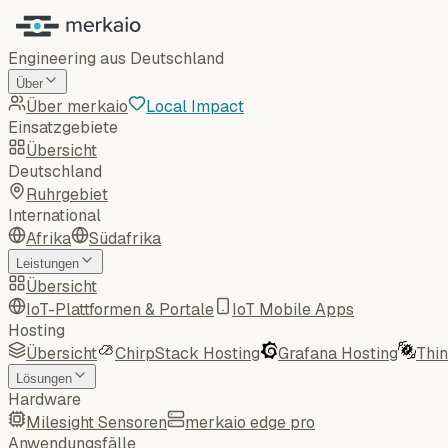
Engineering aus Deutschland
Über
Über merkaio
Local Impact
Einsatzgebiete
Übersicht
Deutschland
Ruhrgebiet
International
Afrika
Südafrika
Leistungen
Übersicht
IoT-Plattformen & Portale
IoT Mobile Apps
Hosting
Übersicht
ChirpStack Hosting
Grafana Hosting
Thi
Lösungen
Hardware
Milesight Sensoren
merkaio edge pro
Anwendungsfälle