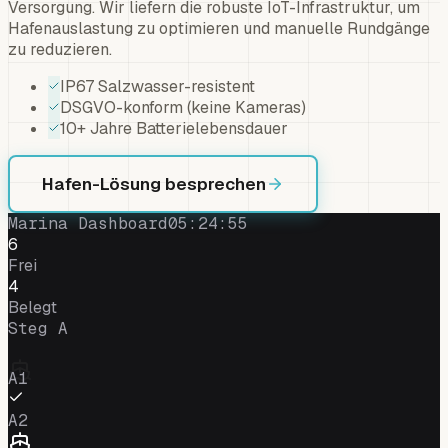
Versorgung. Wir liefern die robuste IoT-Infrastruktur, um
Hafenauslastung zu optimieren und manuelle Rundgänge
zu reduzieren.
IP67 Salzwasser-resistent
DSGVO-konform (keine Kameras)
10+ Jahre Batterielebensdauer
Hafen-Lösung besprechen
Marina Dashboard
05:24:56
6
Frei
4
Belegt
Steg
A
A1
A2