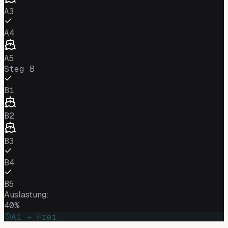
A3
A4
A5
Steg
B
B1
B2
B3
B4
B5
Auslastung
:
40
%
A1 → Frei