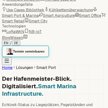
Anwendungsfälle
Use Cases Bibliothek
Kühlkettenüberwachung
Smart Port & Marina
Smart Agriculture
Smart Office
Smart Retail
Smart City
Technologien
LoRaWAN
NB-IoT
Blog
Wissen
/
EN
DE
Termin vereinbaren
Home
Lösungen
Smart Port
Der Hafenmeister-Blick.
Digitalisiert.
Smart Marina
Infrastructure.
Echtzeit-Status zu Liegeplätzen, Pegelständen und