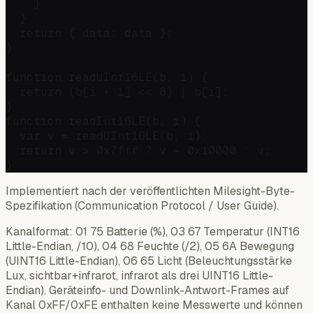
    }

  }

  return { data: data };

}

function readUInt16LE(b, i) {

  return (b[i + 1] << 8) | b[i];

}

function readInt16LE(b, i) {

  var v = readUInt16LE(b, i);

  return v > 0x7fff ? v - 0x10000 : v;

Implementiert nach der veröffentlichten Milesight-Byte-
Spezifikation (Communication Protocol / User Guide).
Kanalformat: 01 75 Batterie (%), 03 67 Temperatur (INT16
Little-Endian, /10), 04 68 Feuchte (/2), 05 6A Bewegung
(UINT16 Little-Endian), 06 65 Licht (Beleuchtungsstärke
Lux, sichtbar+infrarot, infrarot als drei UINT16 Little-
Endian). Geräteinfo- und Downlink-Antwort-Frames auf
Kanal 0xFF/0xFE enthalten keine Messwerte und können