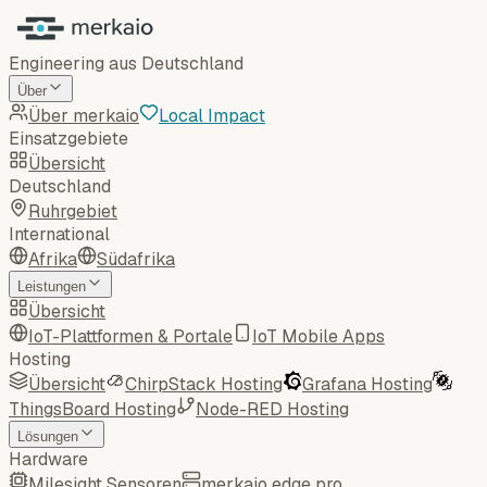
Engineering aus Deutschland
Über
Über merkaio
Local Impact
Einsatzgebiete
Übersicht
Deutschland
Ruhrgebiet
International
Afrika
Südafrika
Leistungen
Übersicht
IoT-Plattformen & Portale
IoT Mobile Apps
Hosting
Übersicht
ChirpStack Hosting
Grafana Hosting
ThingsBoard Hosting
Node-RED Hosting
Lösungen
Hardware
Milesight Sensoren
merkaio edge pro