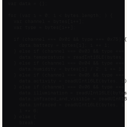
  var data = {};

  for (var i = 0; i < bytes.length; ) {

    var channel = bytes[i++];

    var type = bytes[i++];

    if (channel === 0x01 && type === 0x75) {
      data.battery = bytes[i]; i += 1;

    } else if (channel === 0x03 && type === 
      data.temperature = readInt16LE(bytes, 
    } else if (channel === 0x04 && type === 
      data.humidity = bytes[i] / 2; i += 1;

    } else if (channel === 0x05 && type === 
      data.activity = readUInt16LE(bytes, i)
    } else if (channel === 0x06 && type === 
      data.illumination = readUInt16LE(bytes
      data.infrared_and_visible = readUInt16
      data.infrared = readUInt16LE(bytes, i 
      i += 6;

    } else {

      break;
