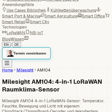
Anwendungsfälle
Use Cases Bibliothek
Kühlkettenüberwachung
Smart Port & Marina
Smart Agriculture
Smart Office
Smart Retail
Smart City
Technologien
LoRaWAN
NB-IoT
Blog
Wissen
/
EN
DE
Termin vereinbaren
Home
Milesight
AM104
Milesight AM104: 4-in-1 LoRaWAN
Raumklima-Sensor
Milesight AM104 4-in-1 LoRaWAN-Sensor: Temperatur,
Feuchte, Bewegung und Licht mit eigenem
ChirpStack/ThingsBoard-Decoder und dekodiertem