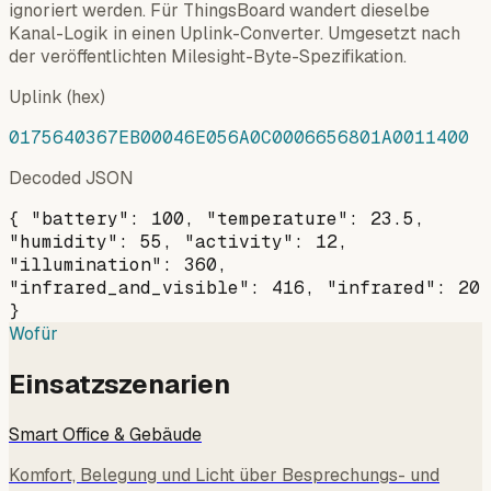
ignoriert werden. Für ThingsBoard wandert dieselbe
Kanal-Logik in einen Uplink-Converter. Umgesetzt nach
der veröffentlichten Milesight-Byte-Spezifikation.
Uplink (hex)
0175640367EB00046E056A0C0006656801A0011400
Decoded JSON
{ "battery": 100, "temperature": 23.5,
"humidity": 55, "activity": 12,
"illumination": 360,
"infrared_and_visible": 416, "infrared": 20
}
Wofür
Einsatzszenarien
Smart Office & Gebäude
Komfort, Belegung und Licht über Besprechungs- und