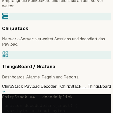
Empfängt die Funkpakete und reicht sie an den Server
weiter.
ChirpStack
Network-Server: verwaltet Sessions und decodiert das
Payload.
ThingsBoard / Grafana
Dashboards, Alarme, Regeln und Reports.
ChirpStack Payload Decoder
ChirpStack → ThingsBoard
ChirpStack v4 · decodeUplink
function decodeUplink(input) {

  var bytes = input.bytes;
