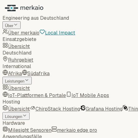
Engineering aus Deutschland
Über
Über merkaio
Local Impact
Einsatzgebiete
Übersicht
Deutschland
Ruhrgebiet
International
Afrika
Südafrika
Leistungen
Übersicht
IoT-Plattformen & Portale
IoT Mobile Apps
Hosting
Übersicht
ChirpStack Hosting
Grafana Hosting
Thi
Lösungen
Hardware
Milesight Sensoren
merkaio edge pro
Anwendungsfälle