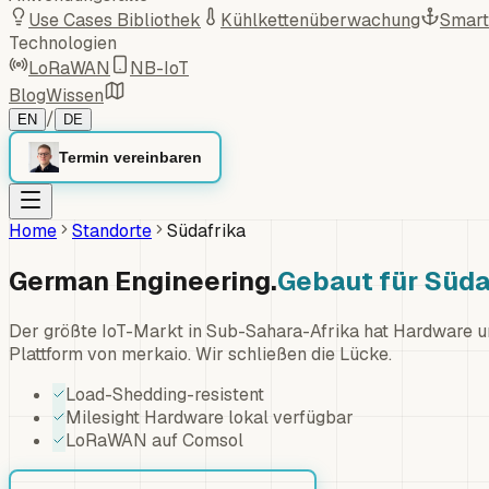
Use Cases Bibliothek
Kühlkettenüberwachung
Smart
Technologien
LoRaWAN
NB-IoT
Blog
Wissen
/
EN
DE
Termin vereinbaren
Home
Standorte
Südafrika
German Engineering.
Gebaut für Süda
Der größte IoT-Markt in Sub-Sahara-Afrika hat Hardware u
Plattform von merkaio. Wir schließen die Lücke.
Load-Shedding-resistent
Milesight Hardware lokal verfügbar
LoRaWAN auf Comsol