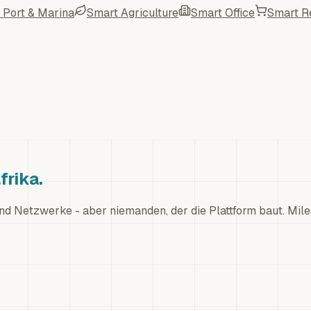
 Port & Marina
Smart Agriculture
Smart Office
Smart Re
frika.
nd Netzwerke - aber niemanden, der die Plattform baut. Mil