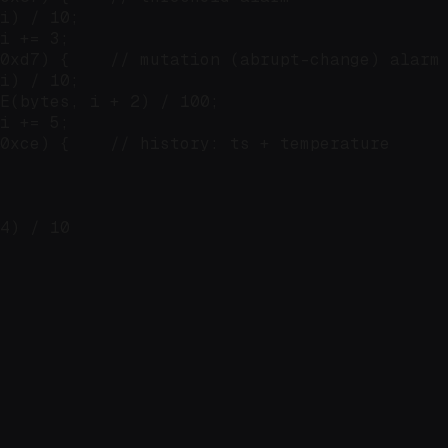
i) / 10;

i += 3;

0xd7) {    // mutation (abrupt-change) alarm

i) / 10;

E(bytes, i + 2) / 100;

i += 5;

0xce) {    // history: ts + temperature

4) / 10
