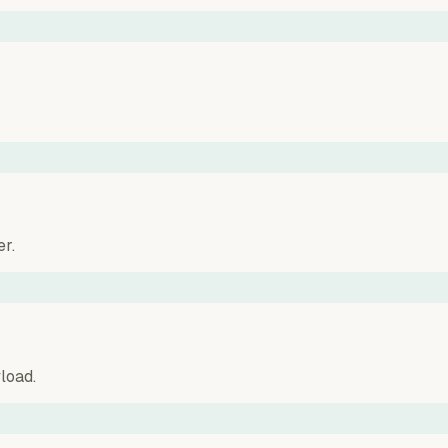
r.
load.