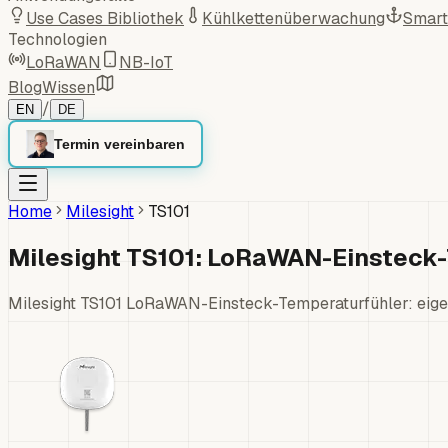
Use Cases Bibliothek
Kühlkettenüberwachung
Smart
Technologien
LoRaWAN
NB-IoT
Blog
Wissen
/
EN
DE
Termin vereinbaren
Home
Milesight
TS101
Milesight TS101: LoRaWAN-Einsteck
Milesight TS101 LoRaWAN-Einsteck-Temperaturfühler: eige