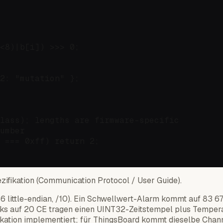
<8)|b[i]) >>> 0;

2: "mutation" };

lass); lengths are firmware-specific

umber

 === 0xff) return 2;

zifikation (Communication Protocol / User Guide).
16 little-endian, /10). Ein Schwellwert-Alarm kommt auf 83 
inks auf 20 CE tragen einen UINT32-Zeitstempel plus Temper
ikation implementiert; für ThingsBoard kommt dieselbe Chann