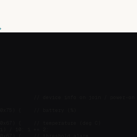
           // device info on join / power-on

0x75) {    // battery (%)

0x67) {    // temperature (deg C)

i) / 10; i += 2;

0x67) {    // threshold alarm
