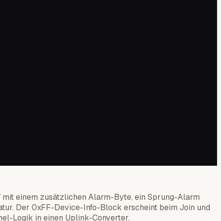
67 mit einem zusätzlichen Alarm-Byte, ein Sprung-Alarm
atur. Der 0xFF-Device-Info-Block erscheint beim Join und
el-Logik in einen Uplink-Converter.