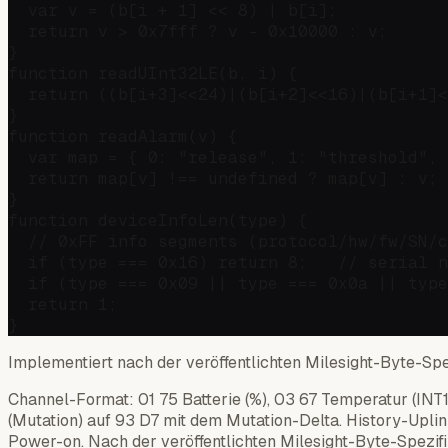
  var v = (b[i + 1] << 8) | b[i];

  return v > 0x7fff ? v - 0x10000 : v;

}

function readUInt32LE(b, i) {

  return ((b[i+3]<<24)|(b[i+2]<<16)|(b[i+1]<
}

function readAlarm(v) {

  var map = { 0: "release", 1: "threshold", 
  return map[v] !== undefined ? map[v] : v;

}

function deviceInfoLen(type) {

  // 0xFF info segments (protocol/hw/fw/SN/c
  if (type === 0x16) return 8;   // serial n
  if (type === 0x09 || type === 0x0a || type
  return 1;

Implementiert nach der veröffentlichten Milesight-Byte-Spe
Channel-Format: 01 75 Batterie (%), 03 67 Temperatur (INT
(Mutation) auf 93 D7 mit dem Mutation-Delta. History-Upl
Power-on. Nach der veröffentlichten Milesight-Byte-Spezif