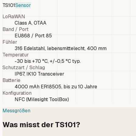
TS101
Sensor
LoRaWAN
Class A, OTAA
Band / Port
EU868 / Port 85
Fühler
316 Edelstahl, lebensmittelecht, 400 mm
Temperatur
-30 bis +70 °C, +/-0,5 °C typ.
Schutzart / Schlag
IP67, IK10 Transceiver
Batterie
4000 mAh ER18505, bis zu 10 Jahre
Konfiguration
NFC (Milesight ToolBox)
Messgrößen
Was misst der TS101?