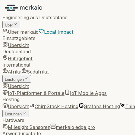
Engineering aus Deutschland
Über
Über merkaio
Local Impact
Einsatzgebiete
Übersicht
Deutschland
Ruhrgebiet
International
Afrika
Südafrika
Leistungen
Übersicht
IoT-Plattformen & Portale
IoT Mobile Apps
Hosting
Übersicht
ChirpStack Hosting
Grafana Hosting
Thi
Lösungen
Hardware
Milesight Sensoren
merkaio edge pro
Anwendungsfälle