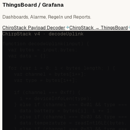
ThingsBoard / Grafana
Dashboards, Alarme, Regeln und Reports.
ChirpStack Payload Decoder
ChirpStack → ThingsBoard
ChirpStack v4 · decodeUplink
function decodeUplink(input) {

  var bytes = input.bytes;

  var data = {};

  for (var i = 0; i < bytes.length; ) {

    var channel = bytes[i++];

    var type = bytes[i++];

    if (channel === 0xff) {                 
      i += deviceInfoLen(type);

    } else if (channel === 0x01 && type === 
      data.battery = bytes[i]; i += 1;

    } else if (channel === 0x03 && type === 
      data.temperature = readInt16LE(bytes, 
    } else if (channel === 0x83 && type === 