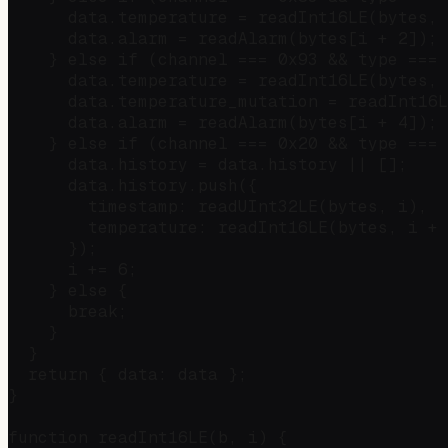
      data.temperature = readInt16LE(bytes, 
      data.alarm = readAlarm(bytes[i + 2]); 
    } else if (channel === 0x93 && type === 
      data.temperature = readInt16LE(bytes, 
      data.temperature_mutation = readInt16L
      data.alarm = readAlarm(bytes[i + 4]); 
    } else if (channel === 0x20 && type === 
      data.history = data.history || [];

      data.history.push({

        timestamp: readUInt32LE(bytes, i),

        temperature: readInt16LE(bytes, i + 
      });

      i += 6;

    } else {

      break;

    }

  }

  return { data: data };

}

function readInt16LE(b, i) {
