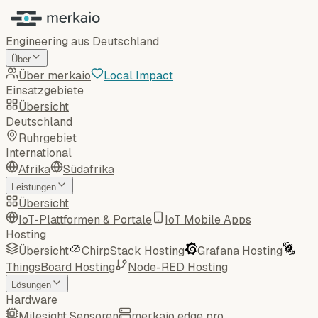
Engineering aus Deutschland
Über
Über merkaio
Local Impact
Einsatzgebiete
Übersicht
Deutschland
Ruhrgebiet
International
Afrika
Südafrika
Leistungen
Übersicht
IoT-Plattformen & Portale
IoT Mobile Apps
Hosting
Übersicht
ChirpStack Hosting
Grafana Hosting
ThingsBoard Hosting
Node-RED Hosting
Lösungen
Hardware
Milesight Sensoren
merkaio edge pro