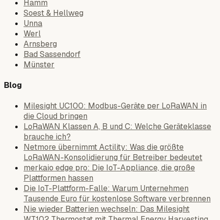
Hamm
Soest & Hellweg
Unna
Werl
Arnsberg
Bad Sassendorf
Münster
Blog
Milesight UC100: Modbus-Geräte per LoRaWAN in
die Cloud bringen
LoRaWAN Klassen A, B und C: Welche Geräteklasse
brauche ich?
Netmore übernimmt Actility: Was die größte
LoRaWAN-Konsolidierung für Betreiber bedeutet
merkaio edge pro: Die IoT-Appliance, die große
Plattformen hassen
Die IoT-Plattform-Falle: Warum Unternehmen
Tausende Euro für kostenlose Software verbrennen
Nie wieder Batterien wechseln: Das Milesight
WT102 Thermostat mit Thermal Energy Harvesting