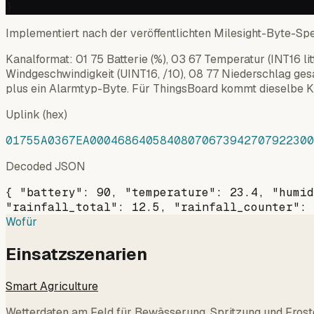
Implementiert nach der veröffentlichten Milesight-Byte-Spe
Kanalformat: 01 75 Batterie (%), 03 67 Temperatur (INT16 lit
Windgeschwindigkeit (UINT16, /10), 08 77 Niederschlag g
plus ein Alarmtyp-Byte. Für ThingsBoard kommt dieselbe Ka
Uplink (hex)
01755A0367EA00046864058408070673942707922300
Decoded JSON
{ "battery": 90, "temperature": 23.4, "humid
"rainfall_total": 12.5, "rainfall_counter": 
Wofür
Einsatzszenarien
Smart Agriculture
Wetterdaten am Feld für Bewässerung, Spritzung und Frost