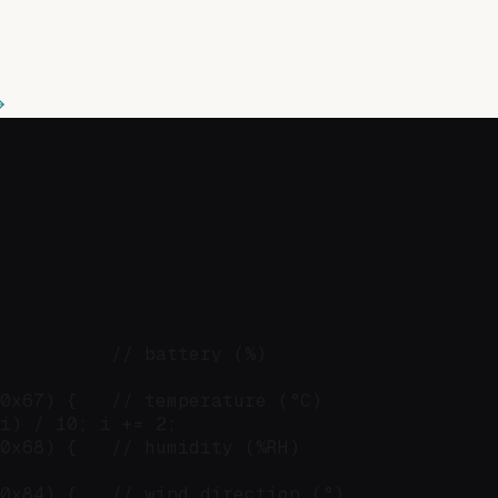
          // battery (%)

0x67) {   // temperature (°C)

i) / 10; i += 2;

0x68) {   // humidity (%RH)

0x84) {   // wind direction (°)
