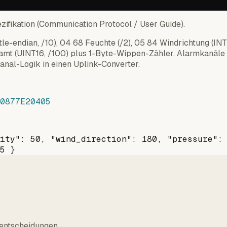
zifikation (Communication Protocol / User Guide).
tle-endian, /10), 04 68 Feuchte (/2), 05 84 Windrichtung (INT
esamt (UINT16, /100) plus 1-Byte-Wippen-Zähler. Alarmkan
nal-Logik in einen Uplink-Converter.
0877E20405
ity": 50, "wind_direction": 180, "pressure":
5 }
entscheidungen.