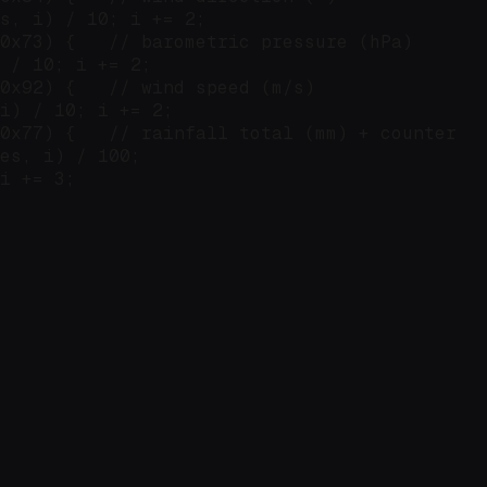
s, i) / 10; i += 2;

0x73) {   // barometric pressure (hPa)

 / 10; i += 2;

0x92) {   // wind speed (m/s)

i) / 10; i += 2;

0x77) {   // rainfall total (mm) + counter

es, i) / 100;

i += 3;
