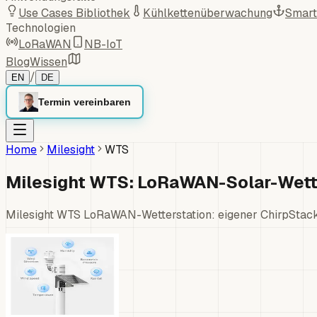
Use Cases Bibliothek
Kühlkettenüberwachung
Smart
Technologien
LoRaWAN
NB-IoT
Blog
Wissen
/
EN
DE
Termin vereinbaren
Home
Milesight
WTS
Milesight WTS: LoRaWAN-Solar-Wett
Milesight WTS LoRaWAN-Wetterstation: eigener ChirpStack/