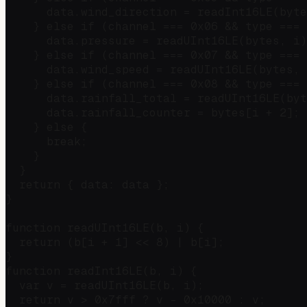
      data.wind_direction = readInt16LE(byte
    } else if (channel === 0x06 && type === 
      data.pressure = readUInt16LE(bytes, i)
    } else if (channel === 0x07 && type === 
      data.wind_speed = readUInt16LE(bytes, 
    } else if (channel === 0x08 && type === 
      data.rainfall_total = readUInt16LE(byt
      data.rainfall_counter = bytes[i + 2]; 
    } else {

      break;

    }

  }

  return { data: data };

}

function readUInt16LE(b, i) {

  return (b[i + 1] << 8) | b[i];

}

function readInt16LE(b, i) {

  var v = readUInt16LE(b, i);

  return v > 0x7fff ? v - 0x10000 : v;
