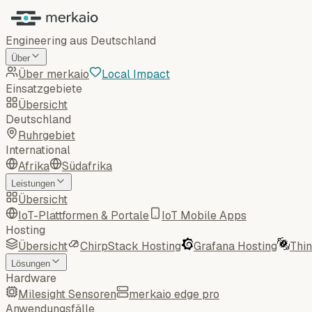
Engineering aus Deutschland
Über
Über merkaio
Local Impact
Einsatzgebiete
Übersicht
Deutschland
Ruhrgebiet
International
Afrika
Südafrika
Leistungen
Übersicht
IoT-Plattformen & Portale
IoT Mobile Apps
Hosting
Übersicht
ChirpStack Hosting
Grafana Hosting
Thi
Lösungen
Hardware
Milesight Sensoren
merkaio edge pro
Anwendungsfälle