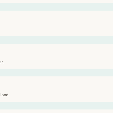
r.
load.