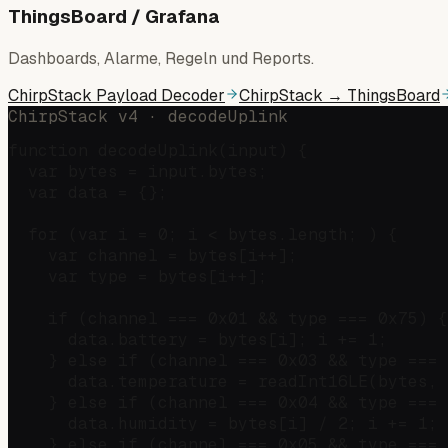
ThingsBoard / Grafana
Dashboards, Alarme, Regeln und Reports.
ChirpStack Payload Decoder
ChirpStack → ThingsBoard
ChirpStack v4 · decodeUplink
function decodeUplink(input) {

  var bytes = input.bytes;

  var data = {};

  for (var i = 0; i < bytes.length; ) {

    var channel = bytes[i++];

    var type = bytes[i++];

    if (channel === 0x01 && type === 0x75) {
      data.battery = bytes[i]; i += 1;

    } else if (channel === 0x03 && type === 
      data.temperature = readInt16LE(bytes, 
    } else if (channel === 0x04 && type === 
      data.humidity = bytes[i] / 2; i += 1;

    } else if (channel === 0x05 && type === 