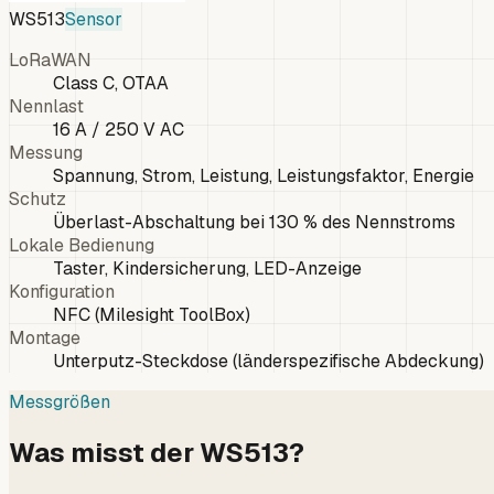
WS513
Sensor
LoRaWAN
Class C, OTAA
Nennlast
16 A / 250 V AC
Messung
Spannung, Strom, Leistung, Leistungsfaktor, Energie
Schutz
Überlast-Abschaltung bei 130 % des Nennstroms
Lokale Bedienung
Taster, Kindersicherung, LED-Anzeige
Konfiguration
NFC (Milesight ToolBox)
Montage
Unterputz-Steckdose (länderspezifische Abdeckung)
Messgrößen
Was misst der WS513?