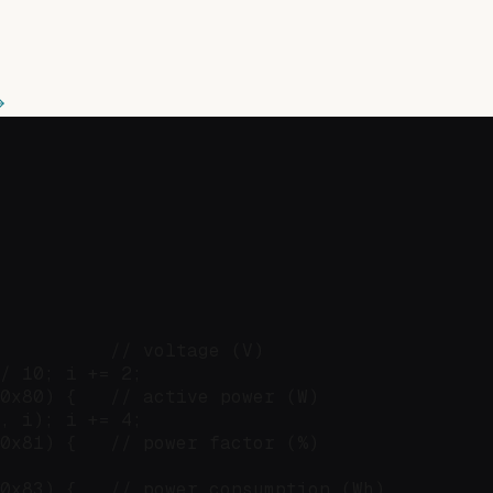
          // voltage (V)

/ 10; i += 2;

0x80) {   // active power (W)

, i); i += 4;

0x81) {   // power factor (%)

0x83) {   // power consumption (Wh)
