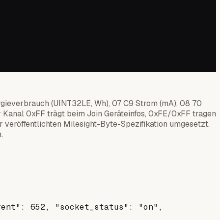
ergieverbrauch (UINT32LE, Wh), 07 C9 Strom (mA), 08 70
r Kanal 0xFF trägt beim Join Geräteinfos, 0xFE/0xFF tragen
r veröffentlichten Milesight-Byte-Spezifikation umgesetzt.
.
rent": 652, "socket_status": "on",