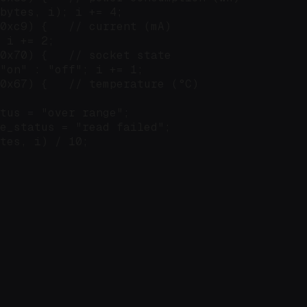
bytes, i); i += 4;

0xc9) {   // current (mA)

 i += 2;

0x70) {   // socket state

"on" : "off"; i += 1;

0x67) {   // temperature (°C)

tus = "over range";

e_status = "read failed";

tes, i) / 10;
