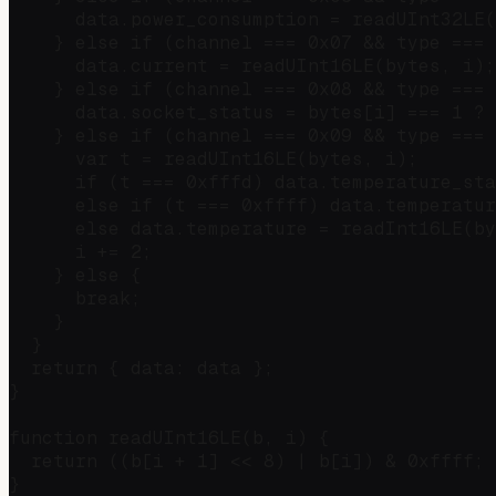
      data.power_consumption = readUInt32LE(
    } else if (channel === 0x07 && type === 
      data.current = readUInt16LE(bytes, i);
    } else if (channel === 0x08 && type === 
      data.socket_status = bytes[i] === 1 ? 
    } else if (channel === 0x09 && type === 
      var t = readUInt16LE(bytes, i);

      if (t === 0xfffd) data.temperature_sta
      else if (t === 0xffff) data.temperatur
      else data.temperature = readInt16LE(by
      i += 2;

    } else {

      break;

    }

  }

  return { data: data };

}

function readUInt16LE(b, i) {

  return ((b[i + 1] << 8) | b[i]) & 0xffff;

}
