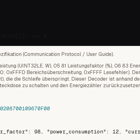
<8)|b[i]) >>> 0;

zifikation (Communication Protocol / User Guide).
eistung (UINT32LE, W), 05 81 Leistungsfaktor (%), 06 83 En
 /10; 0xFFFD Bereichsüberschreitung, 0xFFFF Lesefehler). De
, die die Schleife überspringt. Dieser Decoder ist anhand de
teckdose zu schalten und den Energiezähler zurückzusetzen
0208700109670F00
r_factor": 98, "power_consumption": 12, "cur