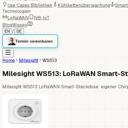
Use Cases Bibliothek
Kühlkettenüberwachung
Smart
Technologien
LoRaWAN
NB-IoT
Blog
Wissen
/
EN
DE
Termin vereinbaren
Home
Milesight
WS513
Milesight WS513: LoRaWAN Smart-St
Milesight WS513 LoRaWAN Smart-Steckdose: eigener Chirp