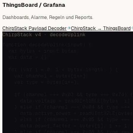
ThingsBoard / Grafana
Dashboards, Alarme, Regeln und Reports.
ChirpStack Payload Decoder
ChirpStack → ThingsBoard
ChirpStack v4 · decodeUplink
function decodeUplink(input) {

  var bytes = input.bytes;

  var data = {};

  for (var i = 0; i < bytes.length; ) {

    var channel = bytes[i++];

    var type = bytes[i++];

    if (channel === 0x03 && type === 0x74) {
      data.voltage = readUInt16LE(bytes, i) 
    } else if (channel === 0x04 && type === 
      data.active_power = readUInt32LE(bytes
    } else if (channel === 0x05 && type === 
      data.power_factor = bytes[i]; i += 1;

    } else if (channel === 0x06 && type === 