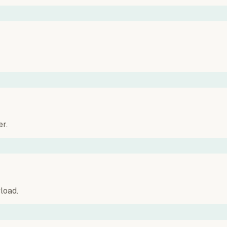
r.
load.