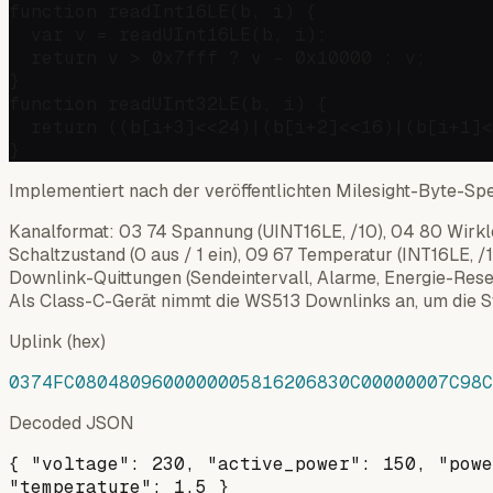
function readInt16LE(b, i) {

  var v = readUInt16LE(b, i);

  return v > 0x7fff ? v - 0x10000 : v;

}

function readUInt32LE(b, i) {

  return ((b[i+3]<<24)|(b[i+2]<<16)|(b[i+1]<
Implementiert nach der veröffentlichten Milesight-Byte-Spe
Kanalformat: 03 74 Spannung (UINT16LE, /10), 04 80 Wirkl
Schaltzustand (0 aus / 1 ein), 09 67 Temperatur (INT16LE,
Downlink-Quittungen (Sendeintervall, Alarme, Energie-Reset)
Als Class-C-Gerät nimmt die WS513 Downlinks an, um die S
Uplink (hex)
0374FC0804809600000005816206830C00000007C98C
Decoded JSON
{ "voltage": 230, "active_power": 150, "powe
"temperature": 1.5 }