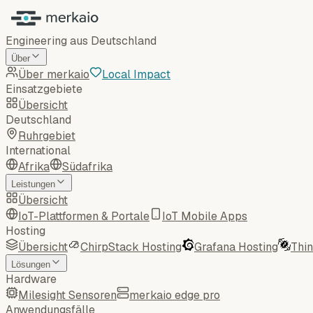
Engineering aus Deutschland
Über
Über merkaio
Local Impact
Einsatzgebiete
Übersicht
Deutschland
Ruhrgebiet
International
Afrika
Südafrika
Leistungen
Übersicht
IoT-Plattformen & Portale
IoT Mobile Apps
Hosting
Übersicht
ChirpStack Hosting
Grafana Hosting
Thi
Lösungen
Hardware
Milesight Sensoren
merkaio edge pro
Anwendungsfälle