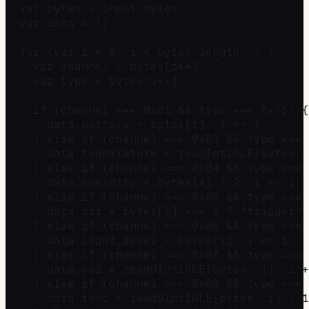
  var bytes = input.bytes;

  var data = {};

  for (var i = 0; i < bytes.length; ) {

    var channel = bytes[i++];

    var type = bytes[i++];

    if (channel === 0x01 && type === 0x75) {
      data.battery = bytes[i]; i += 1;

    } else if (channel === 0x03 && type === 
      data.temperature = readInt16LE(bytes, 
    } else if (channel === 0x04 && type === 
      data.humidity = bytes[i] / 2; i += 1;

    } else if (channel === 0x05 && type === 
      data.pir = bytes[i] === 1 ? "trigger" 
    } else if (channel === 0x06 && type === 
      data.light_level = bytes[i]; i += 1;

    } else if (channel === 0x07 && type === 
      data.co2 = readUInt16LE(bytes, i); i +
    } else if (channel === 0x08 && type === 
      data.tvoc = readUInt16LE(bytes, i) / 1