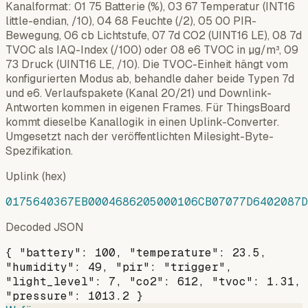
Kanalformat: 01 75 Batterie (%), 03 67 Temperatur (INT16
little-endian, /10), 04 68 Feuchte (/2), 05 00 PIR-
Bewegung, 06 cb Lichtstufe, 07 7d CO2 (UINT16 LE), 08 7d
TVOC als IAQ-Index (/100) oder 08 e6 TVOC in µg/m³, 09
73 Druck (UINT16 LE, /10). Die TVOC-Einheit hängt vom
konfigurierten Modus ab, behandle daher beide Typen 7d
und e6. Verlaufspakete (Kanal 20/21) und Downlink-
Antworten kommen in eigenen Frames. Für ThingsBoard
kommt dieselbe Kanallogik in einen Uplink-Converter.
Umgesetzt nach der veröffentlichten Milesight-Byte-
Spezifikation.
Uplink (hex)
0175640367EB0004686205000106CB07077D6402087D
Decoded JSON
{ "battery": 100, "temperature": 23.5,
"humidity": 49, "pir": "trigger",
"light_level": 7, "co2": 612, "tvoc": 1.31,
"pressure": 1013.2 }