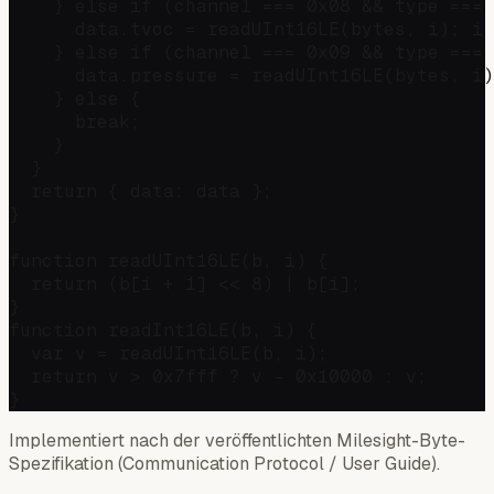
    } else if (channel === 0x08 && type === 
      data.tvoc = readUInt16LE(bytes, i); i 
    } else if (channel === 0x09 && type === 
      data.pressure = readUInt16LE(bytes, i)
    } else {

      break;

    }

  }

  return { data: data };

}

function readUInt16LE(b, i) {

  return (b[i + 1] << 8) | b[i];

}

function readInt16LE(b, i) {

  var v = readUInt16LE(b, i);

  return v > 0x7fff ? v - 0x10000 : v;

Implementiert nach der veröffentlichten Milesight-Byte-
Spezifikation (Communication Protocol / User Guide).