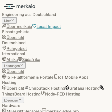
Engineering aus Deutschland
Über
Über merkaio
Local Impact
Einsatzgebiete
Übersicht
Deutschland
Ruhrgebiet
International
Afrika
Südafrika
Leistungen
Übersicht
IoT-Plattformen & Portale
IoT Mobile Apps
Hosting
Übersicht
ChirpStack Hosting
Grafana Hosting
ThingsBoard Hosting
Node-RED Hosting
Lösungen
Hardware
Milesight Sensoren
merkaio edge pro