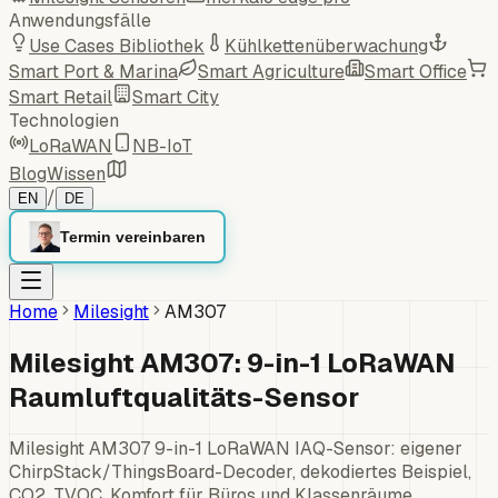
Anwendungsfälle
Use Cases Bibliothek
Kühlkettenüberwachung
Smart Port & Marina
Smart Agriculture
Smart Office
Smart Retail
Smart City
Technologien
LoRaWAN
NB-IoT
Blog
Wissen
/
EN
DE
Termin vereinbaren
Home
Milesight
AM307
Milesight AM307: 9-in-1 LoRaWAN
Raumluftqualitäts-Sensor
Milesight AM307 9-in-1 LoRaWAN IAQ-Sensor: eigener
ChirpStack/ThingsBoard-Decoder, dekodiertes Beispiel,
CO2, TVOC, Komfort für Büros und Klassenräume.