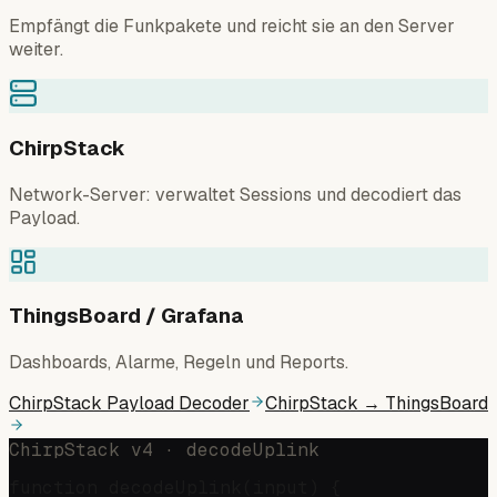
Empfängt die Funkpakete und reicht sie an den Server
weiter.
ChirpStack
Network-Server: verwaltet Sessions und decodiert das
Payload.
ThingsBoard / Grafana
Dashboards, Alarme, Regeln und Reports.
ChirpStack Payload Decoder
ChirpStack → ThingsBoard
ChirpStack v4 · decodeUplink
function decodeUplink(input) {
