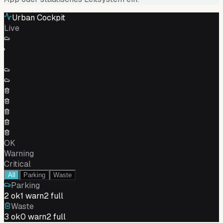
Urban Cockpit
Live
OK
Warning
Critical
All
Parking
Waste
Parking
2
ok
0
warn
3
full
Waste
3
ok
1
warn
1
full