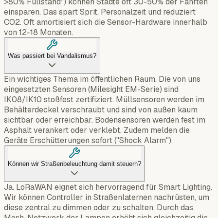
>80% Füllstand") können Städte oft 30-50% der Fahrten
einsparen. Das spart Sprit, Personalzeit und reduziert
CO2. Oft amortisiert sich die Sensor-Hardware innerhalb
von 12-18 Monaten.
Was passiert bei Vandalismus?
Ein wichtiges Thema im öffentlichen Raum. Die von uns
eingesetzten Sensoren (Milesight EM-Serie) sind
IK08/IK10 stoßfest zertifiziert. Müllsensoren werden im
Behälterdeckel verschraubt und sind von außen kaum
sichtbar oder erreichbar. Bodensensoren werden fest im
Asphalt verankert oder verklebt. Zudem melden die
Geräte Erschütterungen sofort ("Shock Alarm").
Können wir Straßenbeleuchtung damit steuern?
Ja. LoRaWAN eignet sich hervorragend für Smart Lighting.
Wir können Controller in Straßenlaternen nachrüsten, um
diese zentral zu dimmen oder zu schalten. Durch das
Mesh-Netzwerk der Lampen erhöht sich gleichzeitig die