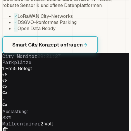
robuste Sensorik und offene Datenplattformen.
LoRaWAN City-Networks
DSGVO-konformes Parking
Open Data Ready
Smart City Konzept anfragen
City Monitor
09:21:27
Parkplätze
1
Frei
5
Belegt
Auslastung
:
83
%
Müllcontainer
2
Voll