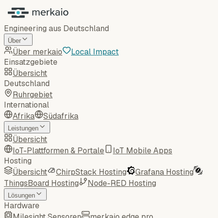
Engineering aus Deutschland
Über
Über merkaio
Local Impact
Einsatzgebiete
Übersicht
Deutschland
Ruhrgebiet
International
Afrika
Südafrika
Leistungen
Übersicht
IoT-Plattformen & Portale
IoT Mobile Apps
Hosting
Übersicht
ChirpStack Hosting
Grafana Hosting
ThingsBoard Hosting
Node-RED Hosting
Lösungen
Hardware
Milesight Sensoren
merkaio edge pro