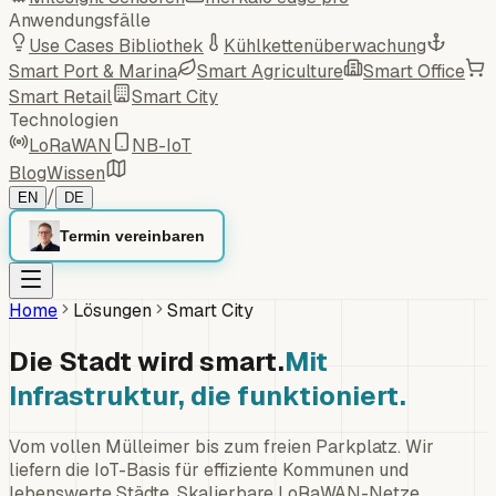
Anwendungsfälle
Use Cases Bibliothek
Kühlkettenüberwachung
Smart Port & Marina
Smart Agriculture
Smart Office
Smart Retail
Smart City
Technologien
LoRaWAN
NB-IoT
Blog
Wissen
/
EN
DE
Termin vereinbaren
Home
Lösungen
Smart City
Die Stadt wird smart.
Mit
Infrastruktur, die funktioniert.
Vom vollen Mülleimer bis zum freien Parkplatz. Wir
liefern die IoT-Basis für effiziente Kommunen und
lebenswerte Städte. Skalierbare LoRaWAN-Netze,