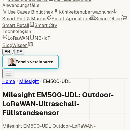
Anwendungsfälle
Use Cases Bibliothek
Kühlkettenüberwachung
Smart Port & Marina
Smart Agriculture
Smart Office
Smart Retail
Smart City
Technologien
LoRaWAN
NB-IoT
Blog
Wissen
/
EN
DE
Termin vereinbaren
Home
Milesight
EM500-UDL
Milesight EM500-UDL: Outdoor-
LoRaWAN-Ultraschall-
Füllstandsensor
Milesight EM500-UDL Outdoor-LoRaWAN-