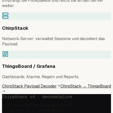
Empfängt die Funkpakete und reicht sie an den Server
weiter.
ChirpStack
Network-Server: verwaltet Sessions und decodiert das
Payload.
ThingsBoard / Grafana
Dashboards, Alarme, Regeln und Reports.
ChirpStack Payload Decoder
ChirpStack → ThingsBoard
ChirpStack v4 · decodeUplink
function decodeUplink(input) {

  var bytes = input.bytes;
