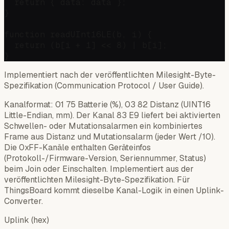
  return { data: data };

}

function readUInt16LE(b, i) {

  return (b[i + 1] << 8) | b[i];

Implementiert nach der veröffentlichten Milesight-Byte-
Spezifikation (Communication Protocol / User Guide).
Kanalformat: 01 75 Batterie (%), 03 82 Distanz (UINT16
Little-Endian, mm). Der Kanal 83 E9 liefert bei aktivierten
Schwellen- oder Mutationsalarmen ein kombiniertes
Frame aus Distanz und Mutationsalarm (jeder Wert /10).
Die 0xFF-Kanäle enthalten Geräteinfos
(Protokoll-/Firmware-Version, Seriennummer, Status)
beim Join oder Einschalten. Implementiert aus der
veröffentlichten Milesight-Byte-Spezifikation. Für
ThingsBoard kommt dieselbe Kanal-Logik in einen Uplink-
Converter.
Uplink (hex)