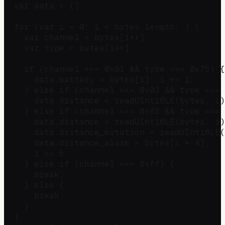
  var data = {};

  for (var i = 0; i < bytes.length; ) {

    var channel = bytes[i++];

    var type = bytes[i++];

    if (channel === 0x01 && type === 0x75) {
      data.battery = bytes[i]; i += 1;

    } else if (channel === 0x03 && type === 
      data.distance = readUInt16LE(bytes, i)
    } else if (channel === 0x83 && type === 
      data.distance = readUInt16LE(bytes, i)
      data.distance_mutation = readUInt16LE(
      data.distance_alarm = bytes[i + 4];

      i += 5;

    } else if (channel === 0xff) {          
      break;

    } else {

      break;

    }

  }
