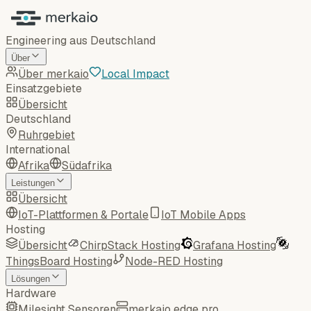
Engineering aus Deutschland
Über
Über merkaio
Local Impact
Einsatzgebiete
Übersicht
Deutschland
Ruhrgebiet
International
Afrika
Südafrika
Leistungen
Übersicht
IoT-Plattformen & Portale
IoT Mobile Apps
Hosting
Übersicht
ChirpStack Hosting
Grafana Hosting
ThingsBoard Hosting
Node-RED Hosting
Lösungen
Hardware
Milesight Sensoren
merkaio edge pro