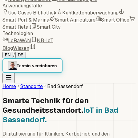
Anwendungsfälle
Use Cases Bibliothek
Kühlkettenüberwachung
Smart Port & Marina
Smart Agriculture
Smart Office
Smart Retail
Smart City
Technologien
LoRaWAN
NB-IoT
Blog
Wissen
/
EN
DE
Termin vereinbaren
Home
Standorte
Bad Sassendorf
Smarte Technik für den
Gesundheitsstandort.
IoT in Bad
Sassendorf.
Digitalisierung für Kliniken, Kurbetrieb und den