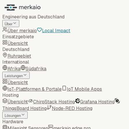
Engineering aus Deutschland
Über
Über merkaio
Local Impact
Einsatzgebiete
Übersicht
Deutschland
Ruhrgebiet
International
Afrika
Südafrika
Leistungen
Übersicht
IoT-Plattformen & Portale
IoT Mobile Apps
Hosting
Übersicht
ChirpStack Hosting
Grafana Hosting
ThingsBoard Hosting
Node-RED Hosting
Lösungen
Hardware
Milesight Sensoren
merkaio edge pro