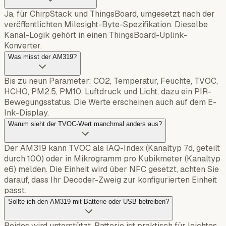
Ja, für ChirpStack und ThingsBoard, umgesetzt nach der
veröffentlichten Milesight-Byte-Spezifikation. Dieselbe
Kanal-Logik gehört in einen ThingsBoard-Uplink-
Konverter.
Was misst der AM319?
Bis zu neun Parameter: CO2, Temperatur, Feuchte, TVOC,
HCHO, PM2.5, PM10, Luftdruck und Licht, dazu ein PIR-
Bewegungsstatus. Die Werte erscheinen auch auf dem E-
Ink-Display.
Warum sieht der TVOC-Wert manchmal anders aus?
Der AM319 kann TVOC als IAQ-Index (Kanaltyp 7d, geteilt
durch 100) oder in Mikrogramm pro Kubikmeter (Kanaltyp
e6) melden. Die Einheit wird über NFC gesetzt, achten Sie
darauf, dass Ihr Decoder-Zweig zur konfigurierten Einheit
passt.
Sollte ich den AM319 mit Batterie oder USB betreiben?
Beides wird unterstützt. Batterie ist praktisch für leichtes