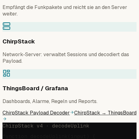
Empfängt die Funkpakete und reicht sie an den Server
weiter.
ChirpStack
Network-Server: verwaltet Sessions und decodiert das
Payload.
ThingsBoard / Grafana
Dashboards, Alarme, Regeln und Reports.
ChirpStack Payload Decoder
ChirpStack → ThingsBoard
ChirpStack v4 · decodeUplink
function decodeUplink(input) {
