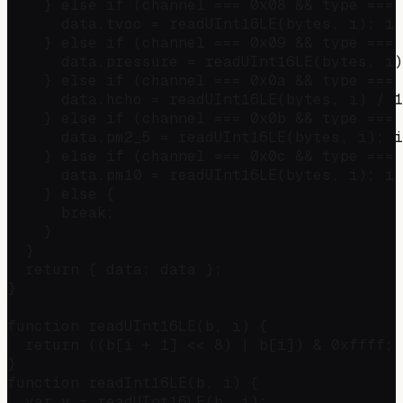
    } else if (channel === 0x08 && type === 
      data.tvoc = readUInt16LE(bytes, i); i 
    } else if (channel === 0x09 && type === 
      data.pressure = readUInt16LE(bytes, i)
    } else if (channel === 0x0a && type === 
      data.hcho = readUInt16LE(bytes, i) / 1
    } else if (channel === 0x0b && type === 
      data.pm2_5 = readUInt16LE(bytes, i); i
    } else if (channel === 0x0c && type === 
      data.pm10 = readUInt16LE(bytes, i); i 
    } else {

      break;

    }

  }

  return { data: data };

}

function readUInt16LE(b, i) {

  return ((b[i + 1] << 8) | b[i]) & 0xffff;

}

function readInt16LE(b, i) {

  var v = readUInt16LE(b, i);
