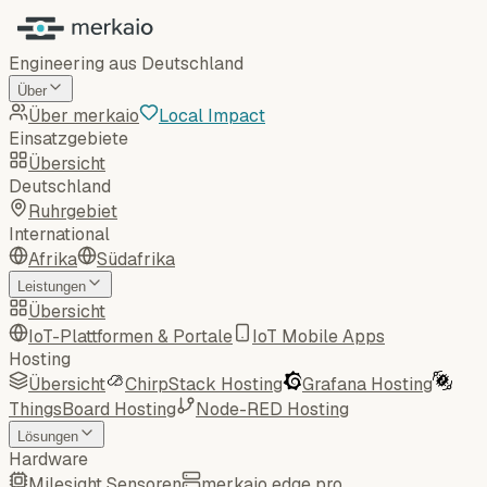
Engineering aus Deutschland
Über
Über merkaio
Local Impact
Einsatzgebiete
Übersicht
Deutschland
Ruhrgebiet
International
Afrika
Südafrika
Leistungen
Übersicht
IoT-Plattformen & Portale
IoT Mobile Apps
Hosting
Übersicht
ChirpStack Hosting
Grafana Hosting
ThingsBoard Hosting
Node-RED Hosting
Lösungen
Hardware
Milesight Sensoren
merkaio edge pro