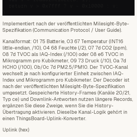
  return v > 0x7fff ? v - 0x10000 : v;

Implementiert nach der veröffentlichten Milesight-Byte-
Spezifikation (Communication Protocol / User Guide).
Kanalformat: 01 75 Batterie, 03 67 Temperatur (INT16
little-endian, /10), 04 68 Feuchte (/2), 07 7d CO2 (ppm),
08 7d TVOC als IAQ-Index (/100) oder 08 e6 TVOC in
Mikrogramm pro Kubikmeter, 09 73 Druck (/10), 0a 7d
HCHO (/100), 0b/0c 7d PM2.5/PM10. Der TVOC-Kanal
wechselt je nach konfigurierter Einheit zwischen IAQ-
Index und Mikrogramm pro Kubikmeter. Der Decoder ist
nach der veröffentlichten Milesight-Byte-Spezifikation
umgesetzt. Gespeicherte History-Frames (Kanäle 20/21,
Typ ce) und Downlink-Antworten nutzen längere Records,
ergänzen Sie diese Zweige, wenn Sie die History-
Übertragung aktivieren. Dieselbe Kanal-Logik gehört in
einen ThingsBoard-Uplink-Konverter.
Uplink (hex)