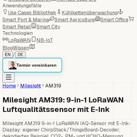
Anwendungsfälle
Use Cases Bibliothek
Kühlkettenüberwachung
Smart Port & Marina
Smart Agriculture
Smart Office
Smart Retail
Smart City
Technologien
LoRaWAN
NB-IoT
Blog
Wissen
/
EN
DE
Termin vereinbaren
Home
Milesight
AM319
Milesight AM319: 9-in-1 LoRaWAN
Luftqualitätssensor mit E-Ink
Milesight AM319 9-in-1 LoRaWAN IAQ-Sensor mit E-Ink-
Display: eigener ChirpStack/ThingsBoard-Decoder,
dekodiertes Beispiel, CO2-, PM- und HCHO-Messung.