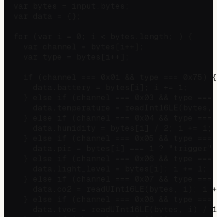
  var bytes = input.bytes;

  var data = {};

  for (var i = 0; i < bytes.length; ) {

    var channel = bytes[i++];

    var type = bytes[i++];

    if (channel === 0x01 && type === 0x75) {
      data.battery = bytes[i]; i += 1;

    } else if (channel === 0x03 && type === 
      data.temperature = readInt16LE(bytes, 
    } else if (channel === 0x04 && type === 
      data.humidity = bytes[i] / 2; i += 1;

    } else if (channel === 0x05 && type === 
      data.pir = bytes[i] === 1 ? "trigger" 
    } else if (channel === 0x06 && type === 
      data.light_level = bytes[i]; i += 1;

    } else if (channel === 0x07 && type === 
      data.co2 = readUInt16LE(bytes, i); i +
    } else if (channel === 0x08 && type === 
      data.tvoc = readUInt16LE(bytes, i) / 1