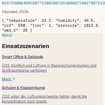
0367E80004685D077D3002087D6400097390270B7D19
Decoded JSON
{ "temperature": 23.2, "humidity": 46.5,
"co2": 560, "tvoc": 1, "pressure": 1012.8,
"pm2_5": 25 }
Wofür
Einsatzszenarien
Smart Office & Gebäude
CO2, Komfort und Lüftung in Besprechungsräumen und
Großraumbüros verfolgen.
Mehr
Schulen & Klassenräume
CO2 unter der Lüftungsschwelle halten, damit die
Konzentration hoch bleibt.