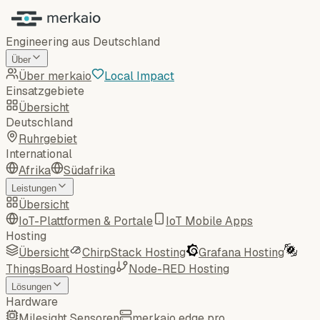
Engineering aus Deutschland
Über
Über merkaio
Local Impact
Einsatzgebiete
Übersicht
Deutschland
Ruhrgebiet
International
Afrika
Südafrika
Leistungen
Übersicht
IoT-Plattformen & Portale
IoT Mobile Apps
Hosting
Übersicht
ChirpStack Hosting
Grafana Hosting
ThingsBoard Hosting
Node-RED Hosting
Lösungen
Hardware
Milesight Sensoren
merkaio edge pro