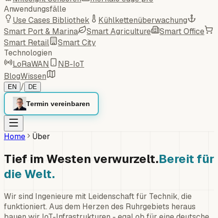
Anwendungsfälle
Use Cases Bibliothek
Kühlkettenüberwachung
Smart Port & Marina
Smart Agriculture
Smart Office
Smart Retail
Smart City
Technologien
LoRaWAN
NB-IoT
Blog
Wissen
/
EN
DE
Termin vereinbaren
Home
Über
Tief im Westen verwurzelt.
Bereit für
die Welt.
Wir sind Ingenieure mit Leidenschaft für Technik, die
funktioniert. Aus dem Herzen des Ruhrgebiets heraus
bauen wir IoT-Infrastrukturen - egal ob für eine deutsche