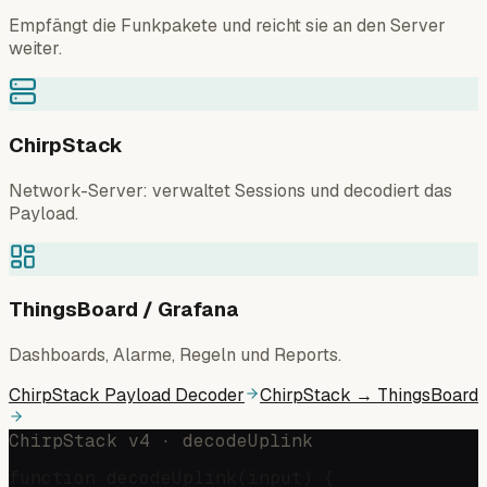
Empfängt die Funkpakete und reicht sie an den Server
weiter.
ChirpStack
Network-Server: verwaltet Sessions und decodiert das
Payload.
ThingsBoard / Grafana
Dashboards, Alarme, Regeln und Reports.
ChirpStack Payload Decoder
ChirpStack → ThingsBoard
ChirpStack v4 · decodeUplink
function decodeUplink(input) {
