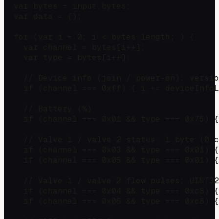
  var bytes = input.bytes;

  var data = {};

  for (var i = 0; i < bytes.length; ) {

    var channel = bytes[i++];

    var type = bytes[i++];

    // Device info (join / power-on): versio
    if (channel === 0xff) { i += deviceInfoL
    // Battery (%)

    if (channel === 0x01 && type === 0x75) {
    // Valve 1 / valve 2 status: 1 byte (0 c
    if (channel === 0x03 && type === 0x01) {
    if (channel === 0x05 && type === 0x01) {
    // Valve 1 / valve 2 flow pulses: UINT32
    if (channel === 0x04 && type === 0xc8) {
    if (channel === 0x06 && type === 0xc8) {