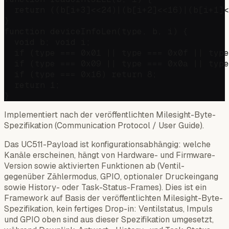
  return ((b[i+3]<<24)|(b[i+2]<<16)|(b[i+1]<
}

function deviceInfoLen(type, b, i) {

  void b; void i;

  if (type === 0x01 || type === 0x0f || type
  if (type === 0x09 || type === 0x0a || type
  if (type === 0x16) return 8;              
  return 1;

Implementiert nach der veröffentlichten Milesight-Byte-
Spezifikation (Communication Protocol / User Guide).
Das UC511-Payload ist konfigurationsabhängig: welche
Kanäle erscheinen, hängt von Hardware- und Firmware-
Version sowie aktivierten Funktionen ab (Ventil-
gegenüber Zählermodus, GPIO, optionaler Druckeingang
sowie History- oder Task-Status-Frames). Dies ist ein
Framework auf Basis der veröffentlichten Milesight-Byte-
Spezifikation, kein fertiges Drop-in: Ventilstatus, Impuls
und GPIO oben sind aus dieser Spezifikation umgesetzt,