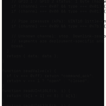
    // GPIO 1 / GPIO 2 status: 1 byte (hardw
    if (channel === 0x07 && type === 0x01) {
    if (channel === 0x08 && type === 0x01) {
    // Pipe pressure (kPa): UINT16 little-en
    if (channel === 0x09 && type === 0x7b) {
    // Unknown channel: stop. Downlink-respo
    // segments are deployment-specific and 
    break;

  }

  return { data: data };

}

function readValve(v) {

  if (v === 0xff) return "command_ack";

  return v === 1 ? "open" : "closed";

}

function readUInt16LE(b, i) {

  return (b[i + 1] << 8) | b[i];

}

function readUInt32LE(b, i) {
