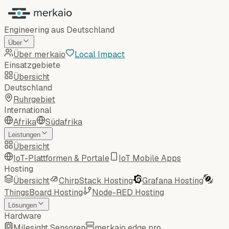
Engineering aus Deutschland
Über
Über merkaio
Local Impact
Einsatzgebiete
Übersicht
Deutschland
Ruhrgebiet
International
Afrika
Südafrika
Leistungen
Übersicht
IoT-Plattformen & Portale
IoT Mobile Apps
Hosting
Übersicht
ChirpStack Hosting
Grafana Hosting
ThingsBoard Hosting
Node-RED Hosting
Lösungen
Hardware
Milesight Sensoren
merkaio edge pro