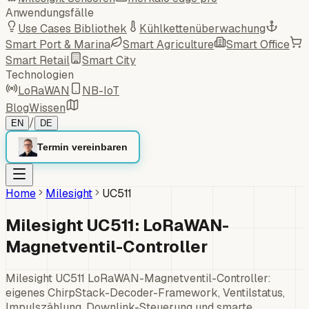
Anwendungsfälle
Use Cases Bibliothek
Kühlkettenüberwachung
Smart Port & Marina
Smart Agriculture
Smart Office
Smart Retail
Smart City
Technologien
LoRaWAN
NB-IoT
Blog
Wissen
/
EN
DE
Termin vereinbaren
Home
Milesight
UC511
Milesight UC511: LoRaWAN-
Magnetventil-Controller
Milesight UC511 LoRaWAN-Magnetventil-Controller:
eigenes ChirpStack-Decoder-Framework, Ventilstatus,
Impulszählung, Downlink-Steuerung und smarte