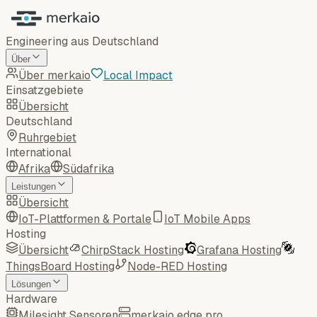
Engineering aus Deutschland
Über
Über merkaio
Local Impact
Einsatzgebiete
Übersicht
Deutschland
Ruhrgebiet
International
Afrika
Südafrika
Leistungen
Übersicht
IoT-Plattformen & Portale
IoT Mobile Apps
Hosting
Übersicht
ChirpStack Hosting
Grafana Hosting
ThingsBoard Hosting
Node-RED Hosting
Lösungen
Hardware
Milesight Sensoren
merkaio edge pro