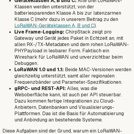
Geräteklassen A, B und C:
Alle drei LoRaWAN-
Klassen werden unterstützt, von der
batteriesparenden Klasse A bis zur latenzarmen
Klasse C (mehr dazu in unserem Beitrag zu den
LoRaWAN-Geräteklassen A, B und C
).
Live Frame-Logging:
ChirpStack zeigt pro
Gateway und Gerät jedes Paket in Echtzeit an, mit
allen RX-/TX-Metadaten und dem rohen LoRaWAN-
PHYPayload in lesbarer Form. Faktisch ein
Wireshark für LoRaWAN und unverzichtbar beim
Debuggen.
LoRaWAN 1.0 und 1.1:
Beide MAC-Versionen werden
gleichzeitig unterstützt, samt aller regionalen
Frequenzbänder und Parameter-Spezifikationen.
gRPC- und REST-API:
Alles, was die
Weboberfläche kann, ist auch per API steuerbar.
Dazu kommen fertige Integrationen zu Cloud-
Anbietern, Datenbanken und Visualisierungs-
Plattformen. Das ist die Basis für Automatisierung
und Anbindung an bestehende Systeme.
Diese Aufgaben sind der Grund, warum ein LoRaWAN-