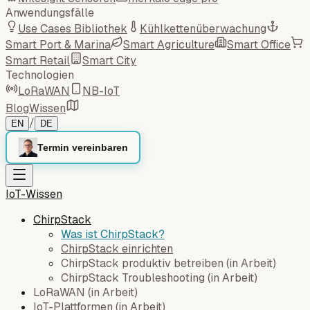
Anwendungsfälle
Use Cases Bibliothek
Kühlkettenüberwachung
Smart Port & Marina
Smart Agriculture
Smart Office
Smart Retail
Smart City
Technologien
LoRaWAN
NB-IoT
Blog
Wissen
/
EN
DE
Termin vereinbaren
IoT-Wissen
ChirpStack
Was ist ChirpStack?
ChirpStack einrichten
ChirpStack produktiv betreiben
(
in Arbeit
)
ChirpStack Troubleshooting
(
in Arbeit
)
LoRaWAN
(
in Arbeit
)
IoT-Plattformen
(
in Arbeit
)