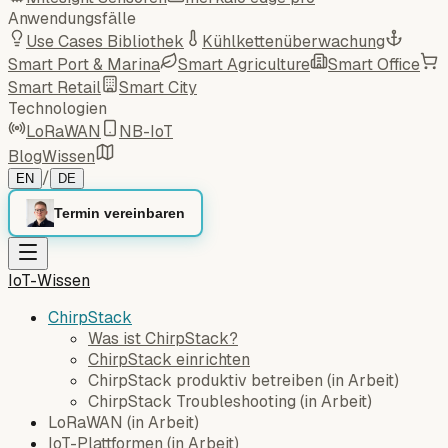
Anwendungsfälle
Use Cases Bibliothek
Kühlkettenüberwachung
Smart Port & Marina
Smart Agriculture
Smart Office
Smart Retail
Smart City
Technologien
LoRaWAN
NB-IoT
Blog
Wissen
/
EN
DE
Termin vereinbaren
IoT-Wissen
ChirpStack
Was ist ChirpStack?
ChirpStack einrichten
ChirpStack produktiv betreiben
(
in Arbeit
)
ChirpStack Troubleshooting
(
in Arbeit
)
LoRaWAN
(
in Arbeit
)
IoT-Plattformen
(
in Arbeit
)