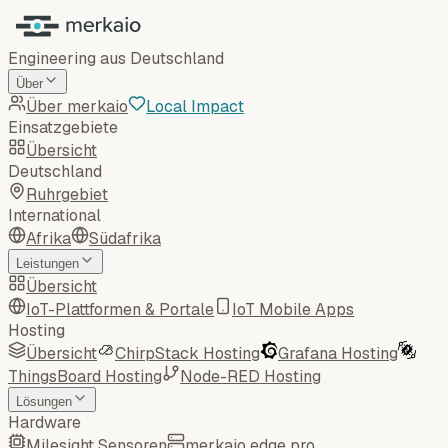
Engineering aus Deutschland
Über
Über merkaio
Local Impact
Einsatzgebiete
Übersicht
Deutschland
Ruhrgebiet
International
Afrika
Südafrika
Leistungen
Übersicht
IoT-Plattformen & Portale
IoT Mobile Apps
Hosting
Übersicht
ChirpStack Hosting
Grafana Hosting
ThingsBoard Hosting
Node-RED Hosting
Lösungen
Hardware
Milesight Sensoren
merkaio edge pro